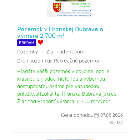
Pozemok v Hronskej Dúbrave o
výmere 2 700 m²
PREDÁM
Pozemky
Žiar nad Hronom
Druh pozemku::
Rekreačné pozemky
Hľadáte väčší pozemok v pokojnej obci s
krásnou prírodou, históriou a výbornou
dostupnosťou?Máme pre vás ideálnu
príležitosť!Lokalita: Hronská Dúbrava (okres
Žiar nad Hronom)Výmera: 2 700 m²Výbor
Cena dohodou
07.08.2026
137