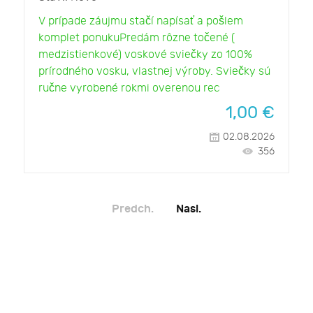
V prípade záujmu stačí napísať a pošlem
komplet ponukuPredám rôzne točené (
medzistienkové) voskové sviečky zo 100%
prírodného vosku, vlastnej výroby. Sviečky sú
ručne vyrobené rokmi overenou rec
1,00
€
02.08.2026
356
Predch.
Nasl.