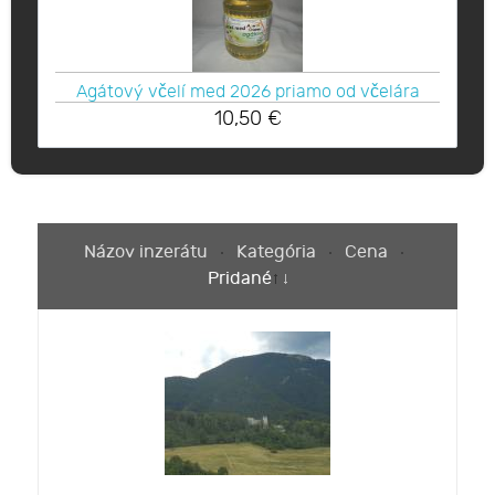
Agátový včelí med 2026 priamo od včelára
10,50
€
Názov inzerátu
Kategória
Cena
Pridané