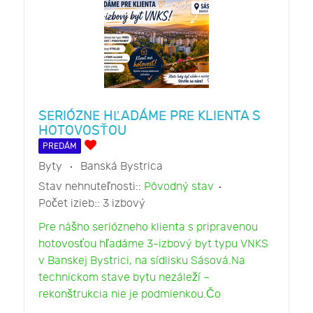
SERIÓZNE HĽADÁME PRE KLIENTA S
HOTOVOSŤOU
PREDÁM
Byty
Banská Bystrica
Stav nehnuteľnosti::
Pôvodný stav
Počet izieb::
3 izbový
Pre nášho seriózneho klienta s pripravenou
hotovosťou hľadáme 3-izbový byt typu VNKS
v Banskej Bystrici, na sídlisku Sásová.Na
technickom stave bytu nezáleží –
rekonštrukcia nie je podmienkou.Čo