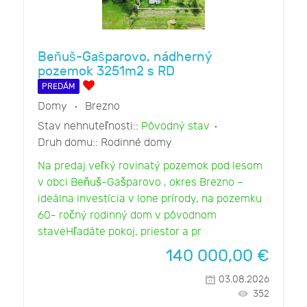
Beňuš-Gašparovo, nádherný
pozemok 3251m2 s RD
PREDÁM
Domy
Brezno
Stav nehnuteľnosti::
Pôvodný stav
Druh domu::
Rodinné domy
Na predaj veľký rovinatý pozemok pod lesom
v obci Beňuš-Gašparovo , okres Brezno –
ideálna investícia v lone prírody, na pozemku
60- ročný rodinný dom v pôvodnom
staveHľadáte pokoj, priestor a pr
140 000,00
€
03.08.2026
352