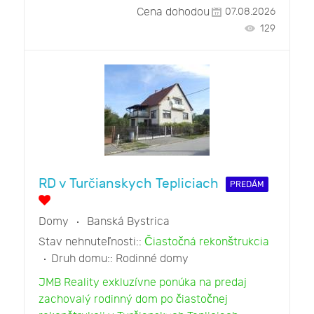
Cena dohodou
07.08.2026
129
RD v Turčianskych Tepliciach
PREDÁM
Domy
Banská Bystrica
Stav nehnuteľnosti::
Čiastočná rekonštrukcia
Druh domu::
Rodinné domy
JMB Reality exkluzívne ponúka na predaj
zachovalý rodinný dom po čiastočnej