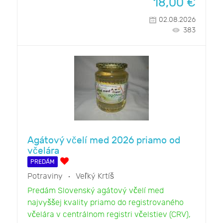
18,00
€
02.08.2026
383
Agátový včelí med 2026 priamo od
včelára
PREDÁM
Potraviny
Veľký Krtíš
Predám Slovenský agátový včelí med
najvyššej kvality priamo do registrovaného
včelára v centrálnom registri včelstiev (CRV),