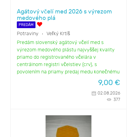
Agátový včelí med 2026 s výrezom
medového plá
PREDÁM
Potraviny
Veľký Krtíš
Predám slovenský agátový včelí med s
výrezom medového plástu najvyššej kvality
priamo do registrovaného včelára v
centrálnom registri včelstiev (crv), s
povolením na priamy predaj medu konečnému
9,00
€
02.08.2026
377