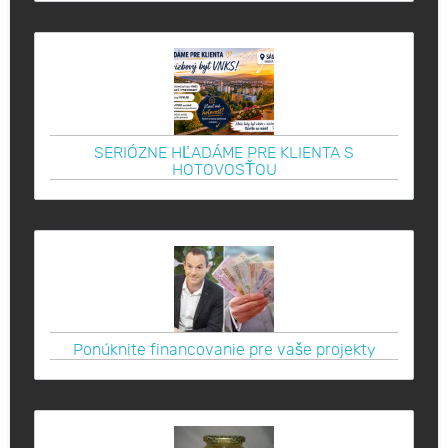
SERIÓZNE HĽADÁME PRE KLIENTA S
HOTOVOSŤOU
Ponúknite financovanie pre vaše projekty