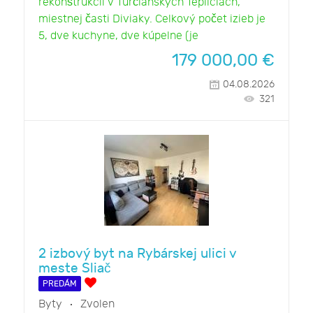
rekonštrukcii v Turčianskych Tepliciach,
miestnej časti Diviaky. Celkový počet izieb je
5, dve kuchyne, dve kúpelne (je
179 000,00
€
04.08.2026
321
2 izbový byt na Rybárskej ulici v
meste Sliač
PREDÁM
Byty
Zvolen