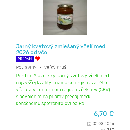
Jarný kvetový zmiešaný včelí med
2026 od včel
PREDÁM
Potraviny
Veľký Krtíš
Predám Slovenský Jarný kvetový včelí med
najvyššej kvality priamo od registrovaného
včelára v centrálnom registri včelstiev (CRV),
s povolením na priamy predaj medu
konečnému spotrebiteľovi od Re
6,70
€
02.08.2026
387