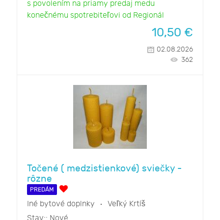
s povolením na priamy predaj medu
konečnému spotrebiteľovi od Regionál
10,50
€
02.08.2026
362
Točené ( medzistienkové) sviečky -
rôzne
PREDÁM
Iné bytové doplnky
Veľký Krtíš
Stav::
Nové