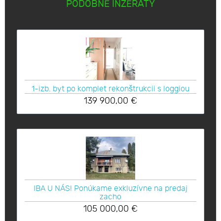
PODOBNÉ INZERÁTY
1-izb. byt po komplet rekonštrukcii s loggiou
139 900,00
€
IBA U NÁS! Ponúkame exkluzívne na predaj
zacho
105 000,00
€