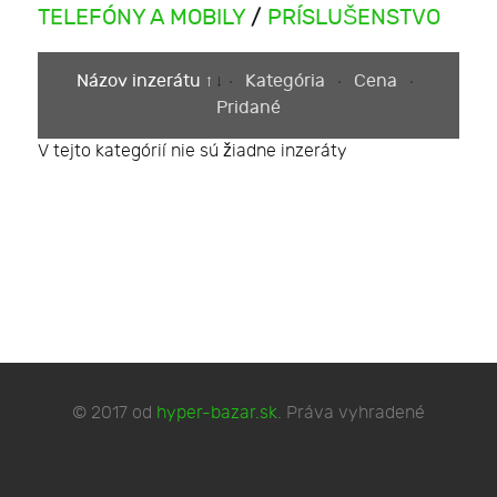
TELEFÓNY A MOBILY
/
PRÍSLUŠENSTVO
Názov inzerátu
Kategória
Cena
Pridané
V tejto kategórií nie sú žiadne inzeráty
© 2017 od
hyper-bazar.sk
. Práva vyhradené