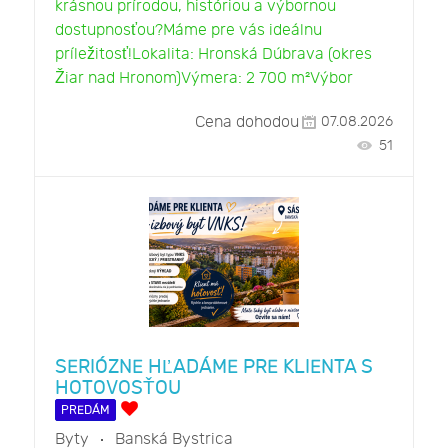
krásnou prírodou, históriou a výbornou
dostupnosťou?Máme pre vás ideálnu
príležitosť!Lokalita: Hronská Dúbrava (okres
Žiar nad Hronom)Výmera: 2 700 m²Výbor
Cena dohodou
07.08.2026
51
SERIÓZNE HĽADÁME PRE KLIENTA S
HOTOVOSŤOU
PREDÁM
Byty
Banská Bystrica