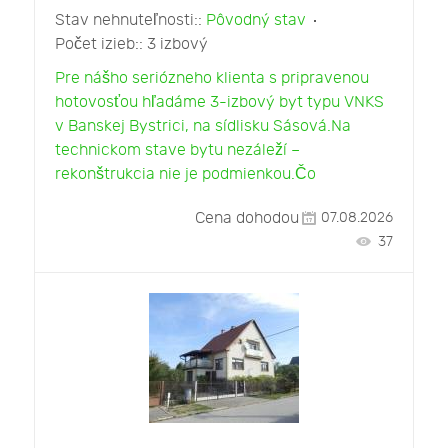
Stav nehnuteľnosti::
Pôvodný stav
Počet izieb::
3 izbový
Pre nášho seriózneho klienta s pripravenou
hotovosťou hľadáme 3-izbový byt typu VNKS
v Banskej Bystrici, na sídlisku Sásová.Na
technickom stave bytu nezáleží –
rekonštrukcia nie je podmienkou.Čo
Cena dohodou
07.08.2026
37