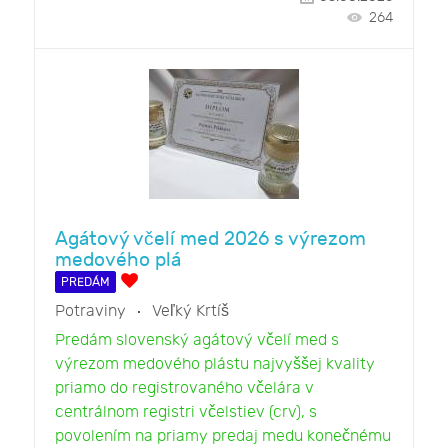
264
Agátový včelí med 2026 s výrezom
medového plá
PREDÁM
Potraviny
Veľký Krtíš
Predám slovenský agátový včelí med s
výrezom medového plástu najvyššej kvality
priamo do registrovaného včelára v
centrálnom registri včelstiev (crv), s
povolením na priamy predaj medu konečnému