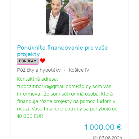
Ponúknite financovanie pre vaše
projekty
PONÚKAM
Pôžičky a hypotéky
Košice IV
Kontaktná adresa:
turoczitibor51@gmail.comRád by som vás
informoval, že som súkromná osoba, ktorá
financuje rôzne projekty na pomoc ľuďom v
núdzi. Vaše finančné potreby sa pohybujú od
10 000 EUR
1 000,00
€
03.08.2026