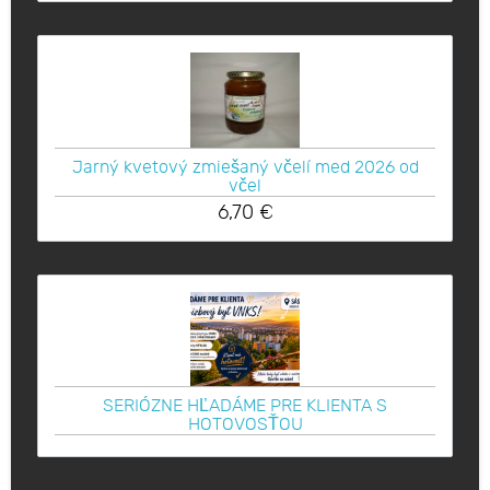
Jarný kvetový zmiešaný včelí med 2026 od
včel
6,70
€
SERIÓZNE HĽADÁME PRE KLIENTA S
HOTOVOSŤOU