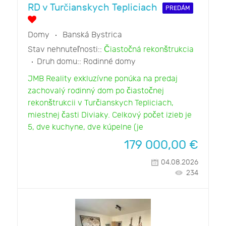
RD v Turčianskych Tepliciach
PREDÁM
Domy
Banská Bystrica
Stav nehnuteľnosti::
Čiastočná rekonštrukcia
Druh domu::
Rodinné domy
JMB Reality exkluzívne ponúka na predaj
zachovalý rodinný dom po čiastočnej
rekonštrukcii v Turčianskych Tepliciach,
miestnej časti Diviaky. Celkový počet izieb je
5, dve kuchyne, dve kúpelne (je
179 000,00
€
04.08.2026
234