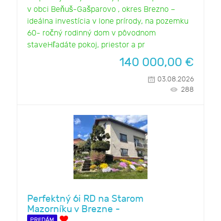
v obci Beňuš-Gašparovo , okres Brezno –
ideálna investícia v lone prírody, na pozemku
60- ročný rodinný dom v pôvodnom
staveHľadáte pokoj, priestor a pr
140 000,00
€
03.08.2026
288
Perfektný 6i RD na Starom
Mazorníku v Brezne -
PREDÁM