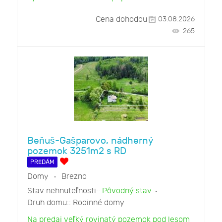
Cena dohodou
03.08.2026
265
Beňuš-Gašparovo, nádherný
pozemok 3251m2 s RD
PREDÁM
Domy
Brezno
Stav nehnuteľnosti::
Pôvodný stav
Druh domu::
Rodinné domy
Na predaj veľký rovinatý pozemok pod lesom