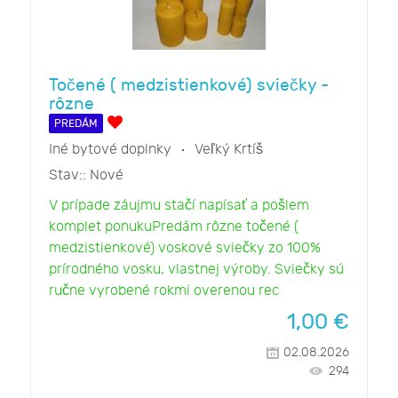
Točené ( medzistienkové) sviečky -
rôzne
PREDÁM
Iné bytové doplnky
Veľký Krtíš
Stav::
Nové
V prípade záujmu stačí napísať a pošlem
komplet ponukuPredám rôzne točené (
medzistienkové) voskové sviečky zo 100%
prírodného vosku, vlastnej výroby. Sviečky sú
ručne vyrobené rokmi overenou rec
1,00
€
02.08.2026
294