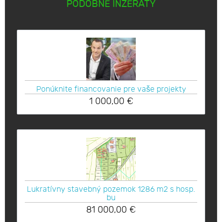
PODOBNÉ INZERÁTY
Ponúknite financovanie pre vaše projekty
1 000,00
€
Lukratívny stavebný pozemok 1286 m2 s hosp.
bu
81 000,00
€