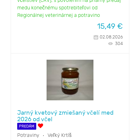
včelstiev (CRV), s povolením na priamy predaj
medu konečnému spotrebiteľovi od
Regionálnej veterinárnej a potravino
15,49
€
02.08.2026
304
Jarný kvetový zmiešaný včelí med
2026 od včel
PREDÁM
Potraviny
Veľký Krtíš