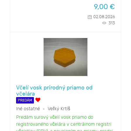
9,00
€
02.08.2026
313
Včelí vosk prírodný priamo od
včelára
PREDÁM
Iné ostatné
Veľký Krtíš
Predám surový včelí vosk priamo do
registrovaného včelára v centrálnom registri