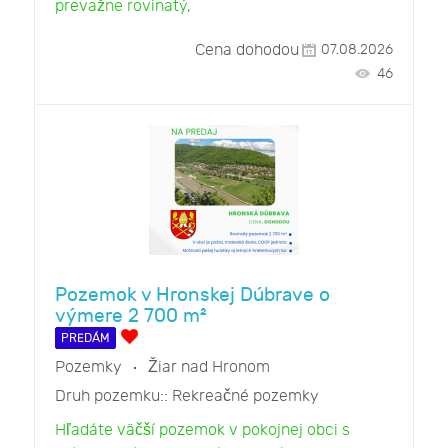
prevažne rovinatý,
Cena dohodou
07.08.2026
46
Pozemok v Hronskej Dúbrave o
výmere 2 700 m²
PREDÁM
Pozemky
Žiar nad Hronom
Druh pozemku::
Rekreačné pozemky
Hľadáte väčší pozemok v pokojnej obci s