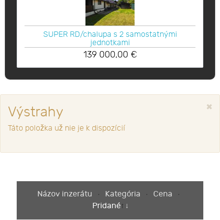
SUPER RD/chalupa s 2 samostatnými
jednotkami
139 000,00
€
×
Výstrahy
Táto položka už nie je k dispozícií
Názov inzerátu
Kategória
Cena
Pridané