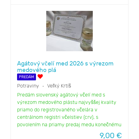
Agátový včelí med 2026 s výrezom
medového plá
PREDÁM
Potraviny
Veľký Krtíš
Predám slovenský agátový včelí med s
výrezom medového plástu najvyššej kvality
priamo do registrovaného včelára v
centrálnom registri včelstiev (crv), s
povolením na priamy predaj medu konečnému
9,00
€