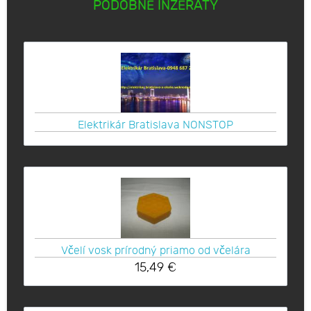
PODOBNÉ INZERÁTY
Elektrikár Bratislava NONSTOP
Včelí vosk prírodný priamo od včelára
15,49
€