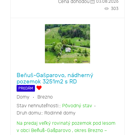
Cena dohodou
03.08.2026
303
Beňuš-Gašparovo, nádherný
pozemok 3251m2 s RD
PREDÁM
Domy
Brezno
Stav nehnuteľnosti::
Pôvodný stav
Druh domu::
Rodinné domy
Na predaj veľký rovinatý pozemok pod lesom
v obci Beňuš-Gašparovo , okres Brezno –