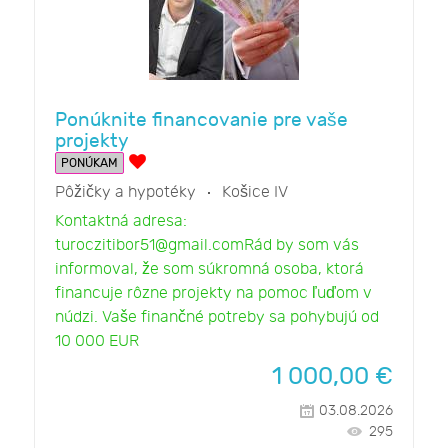
Ponúknite financovanie pre vaše
projekty
PONÚKAM
Pôžičky a hypotéky
Košice IV
Kontaktná adresa:
turoczitibor51@gmail.comRád by som vás
informoval, že som súkromná osoba, ktorá
financuje rôzne projekty na pomoc ľuďom v
núdzi. Vaše finančné potreby sa pohybujú od
10 000 EUR
1 000,00
€
03.08.2026
295