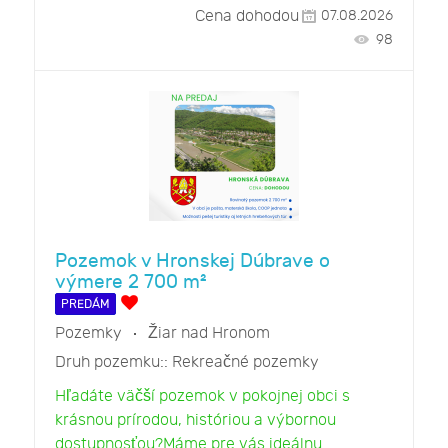
Cena dohodou
07.08.2026
98
Pozemok v Hronskej Dúbrave o
výmere 2 700 m²
PREDÁM
Pozemky
Žiar nad Hronom
Druh pozemku::
Rekreačné pozemky
Hľadáte väčší pozemok v pokojnej obci s
krásnou prírodou, históriou a výbornou
dostupnosťou?Máme pre vás ideálnu