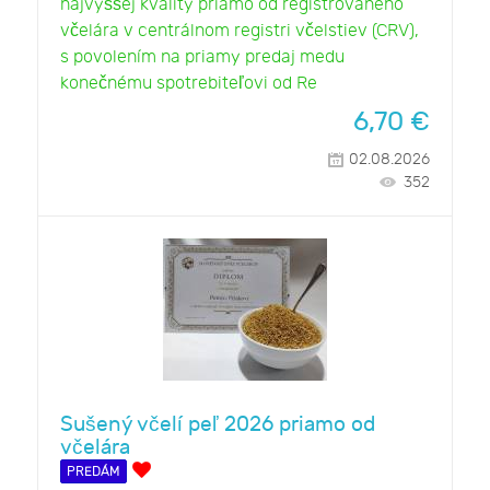
najvyššej kvality priamo od registrovaného
včelára v centrálnom registri včelstiev (CRV),
s povolením na priamy predaj medu
konečnému spotrebiteľovi od Re
6,70
€
02.08.2026
352
Sušený včelí peľ 2026 priamo od
včelára
PREDÁM