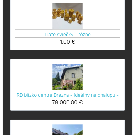
Liate sviečky - rôzne
1,00
€
RD blízko centra Brezna - ideálny na chalupu -
78 000,00
€