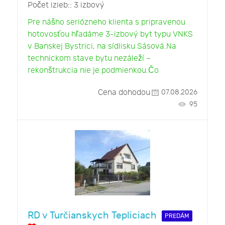
Počet izieb::
3 izbový
Pre nášho seriózneho klienta s pripravenou
hotovosťou hľadáme 3-izbový byt typu VNKS
v Banskej Bystrici, na sídlisku Sásová.Na
technickom stave bytu nezáleží –
rekonštrukcia nie je podmienkou.Čo
Cena dohodou
07.08.2026
95
RD v Turčianskych Tepliciach
PREDÁM