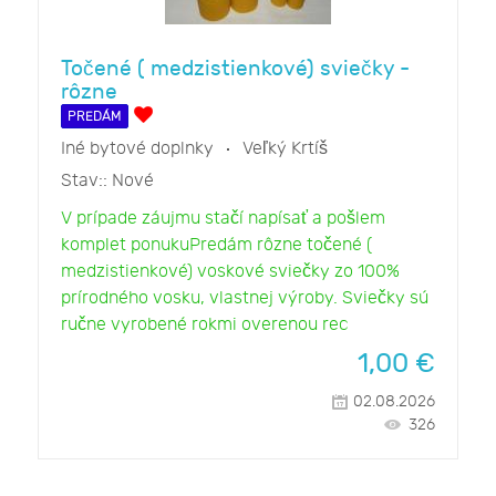
Točené ( medzistienkové) sviečky -
rôzne
PREDÁM
Iné bytové doplnky
Veľký Krtíš
Stav::
Nové
V prípade záujmu stačí napísať a pošlem
komplet ponukuPredám rôzne točené (
medzistienkové) voskové sviečky zo 100%
prírodného vosku, vlastnej výroby. Sviečky sú
ručne vyrobené rokmi overenou rec
1,00
€
02.08.2026
326