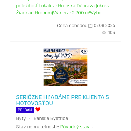
príležitosť!Lokalita: Hronská Dúbrava (okres
Žiar nad Hronom)Výmera: 2 700 m²Výbor
Cena dohodou
07.08.2026
103
SERIÓZNE HĽADÁME PRE KLIENTA S
HOTOVOSŤOU
PREDÁM
Byty
Banská Bystrica
Stav nehnuteľnosti::
Pôvodný stav