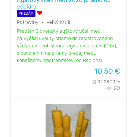
Agátový včelí med 2026 priamo od
včelára
PREDÁM
Potraviny
Veľký Krtíš
Predám Slovenský agátový včelí med
najvyššej kvality priamo do registrovaného
včelára v centrálnom registri včelstiev (CRV),
s povolením na priamy predaj medu
konečnému spotrebiteľovi od Regionál
10,50
€
02.08.2026
331