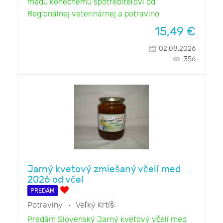
medu konečnému spotrebiteľovi od
Regionálnej veterinárnej a potravino
15,49
€
02.08.2026
356
Jarný kvetový zmiešaný včelí med
2026 od včel
PREDÁM
Potraviny
Veľký Krtíš
Predám Slovenský Jarný kvetový včelí med