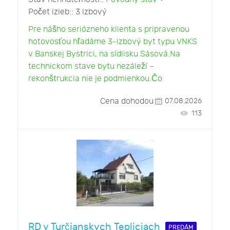
Počet izieb::
3 izbový
Pre nášho seriózneho klienta s pripravenou
hotovosťou hľadáme 3-izbový byt typu VNKS
v Banskej Bystrici, na sídlisku Sásová.Na
technickom stave bytu nezáleží –
rekonštrukcia nie je podmienkou.Čo
Cena dohodou
07.08.2026
113
RD v Turčianskych Tepliciach
PREDÁM