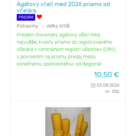
Agátový včelí med 2026 priamo od
včelára
PREDÁM
Potraviny
Veľký Krtíš
Predám Slovenský agátový včelí med
najvyššej kvality priamo do registrovaného
včelára v centrálnom registri včelstiev (CRV),
s povolením na priamy predaj medu
konečnému spotrebiteľovi od Regionál
10,50
€
02.08.2026
350