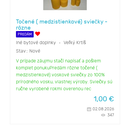
Točené ( medzistienkové) sviečky -
rôzne
PREDÁM
Iné bytové doplnky
Veľký Krtíš
Stav::
Nové
V prípade záujmu stačí napísať a pošlem
komplet ponukuPredám rôzne točené (
medzistienkové) voskové sviečky zo 100%
prírodného vosku, vlastnej výroby. Sviečky sú
ručne vyrobené rokmi overenou rec
1,00
€
02.08.2026
347