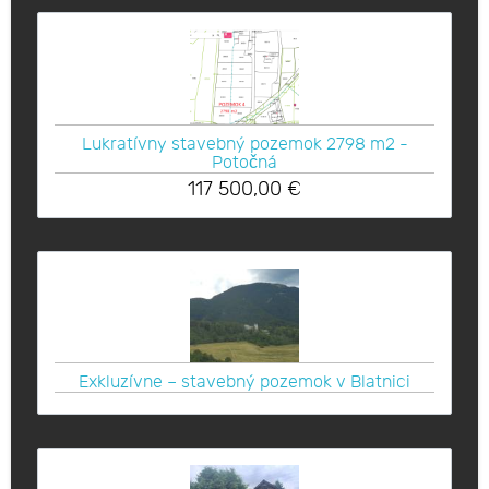
Lukratívny stavebný pozemok 2798 m2 -
Potočná
117 500,00
€
Exkluzívne – stavebný pozemok v Blatnici