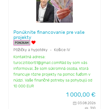
Ponúknite financovanie pre vaše
projekty
PONÚKAM
Pôžičky a hypotéky
Košice IV
Kontaktná adresa:
turoczitibor51@gmail.comRád by som vás
informoval, že som súkromná osoba, ktorá
financuje rôzne projekty na pomoc ľuďom v
núdzi. Vaše finančné potreby sa pohybujú od
10 000 EUR
1 000,00
€
03.08.2026
310