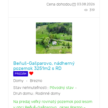
Cena dohodou
03.08.2026
319
Beňuš-Gašparovo, nádherný
pozemok 3251m2 s RD
PREDÁM
Domy
Brezno
Stav nehnuteľnosti::
Pôvodný stav
Druh domu::
Rodinné domy
Na predaj veľký rovinatý pozemok pod lesom
v obci Beňuš-Gašparovo , okres Brezno –