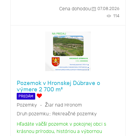
Cena dohodou
07.08.2026
114
Pozemok v Hronskej Dúbrave o
výmere 2 700 m²
PREDÁM
Pozemky
Žiar nad Hronom
Druh pozemku::
Rekreačné pozemky
Hľadáte väčší pozemok v pokojnej obci s
krásnou prírodou, históriou a výbornou