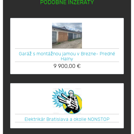
PODOBNÉ INZERÁTY
Garáž s montážnou jamou v Brezne- Predné
Halny
9 900,00
€
Elektrikár Bratislava a okolie NONSTOP