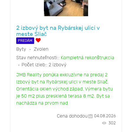
2 izbový byt na Rybárskej ulici v
meste Sliač
PREDÁM
Byty
Zvolen
Stav nehnuteľnosti::
Kompletná rekonštrukcia
Počet izieb::
2 izbový
JMB Reality ponúka exkluzívne na predaj 2
izbový byt na Rybárskej ulici v meste Sliač.
Orientácia okien východ západ. Výmera bytu
je 50 m2 plus presklená terasa 8 m2. Byt sa
nachádza na prvom nad
Cena dohodou
04.08.2026
302