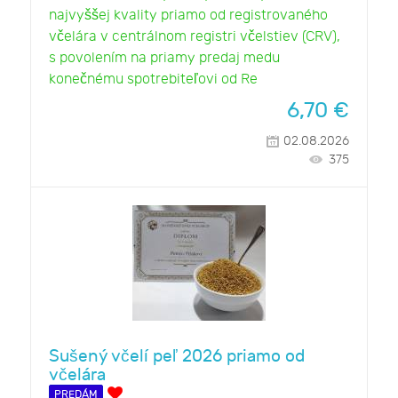
najvyššej kvality priamo od registrovaného
včelára v centrálnom registri včelstiev (CRV),
s povolením na priamy predaj medu
konečnému spotrebiteľovi od Re
6,70
€
02.08.2026
375
Sušený včelí peľ 2026 priamo od
včelára
PREDÁM