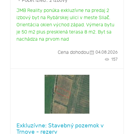
Počet izieb::
2 izbový
JMB Reality ponúka exkluzívne na predaj 2
izbový byt na Rybárskej ulici v meste Sliač.
Orientácia okien východ západ. Výmera bytu
je 50 m2 plus presklená terasa 8 m2. Byt sa
nachádza na prvom nad
Cena dohodou
04.08.2026
157
Exkluzívne: Stavebný pozemok v
Trnove - rezerv