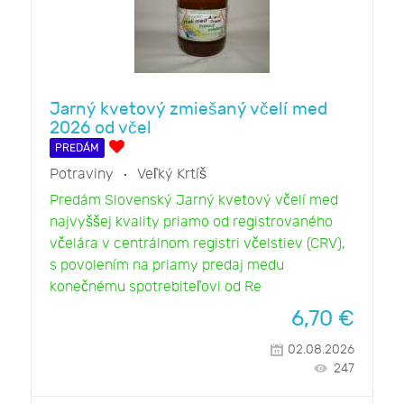
Jarný kvetový zmiešaný včelí med
2026 od včel
PREDÁM
Potraviny
Veľký Krtíš
Predám Slovenský Jarný kvetový včelí med
najvyššej kvality priamo od registrovaného
včelára v centrálnom registri včelstiev (CRV),
s povolením na priamy predaj medu
konečnému spotrebiteľovi od Re
6,70
€
02.08.2026
247