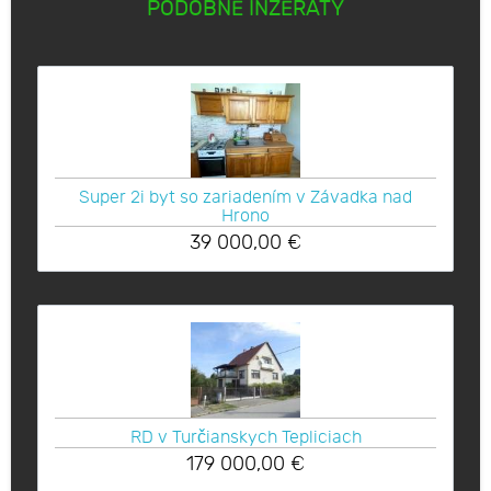
PODOBNÉ INZERÁTY
Super 2i byt so zariadením v Závadka nad
Hrono
39 000,00
€
RD v Turčianskych Tepliciach
179 000,00
€