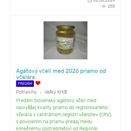
02.08.2026
255
Agátový včelí med 2026 priamo od
včelára
PREDÁM
Potraviny
Veľký Krtíš
Predám Slovenský agátový včelí med
najvyššej kvality priamo do registrovaného
včelára v centrálnom registri včelstiev (CRV),
s povolením na priamy predaj medu
konečnému spotrebiteľovi od Regionál