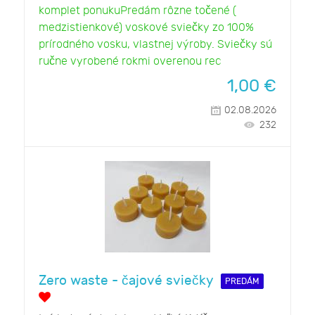
komplet ponukuPredám rôzne točené (
medzistienkové) voskové sviečky zo 100%
prírodného vosku, vlastnej výroby. Sviečky sú
ručne vyrobené rokmi overenou rec
1,00
€
02.08.2026
232
Zero waste - čajové sviečky
PREDÁM