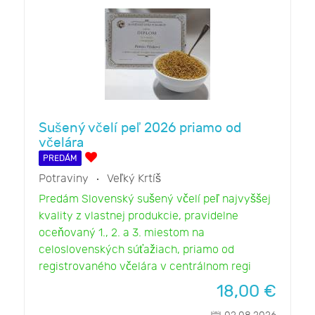
Sušený včelí peľ 2026 priamo od
včelára
PREDÁM
Potraviny
Veľký Krtíš
Predám Slovenský sušený včelí peľ najvyššej
kvality z vlastnej produkcie, pravidelne
oceňovaný 1., 2. a 3. miestom na
celoslovenských súťažiach, priamo od
registrovaného včelára v centrálnom regi
18,00
€