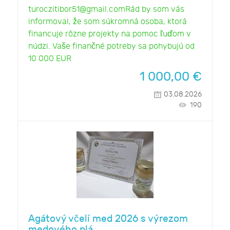
turoczitibor51@gmail.comRád by som vás
informoval, že som súkromná osoba, ktorá
financuje rôzne projekty na pomoc ľuďom v
núdzi. Vaše finančné potreby sa pohybujú od
10 000 EUR
1 000,00
€
03.08.2026
190
Agátový včelí med 2026 s výrezom
medového plá