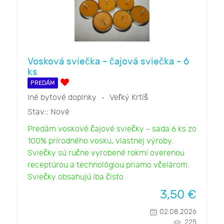
Vosková sviečka - čajová sviečka - 6
ks
PREDÁM
Iné bytové doplnky
Veľký Krtíš
Stav::
Nové
Predám voskové čajové sviečky - sada 6 ks zo
100% prírodného vosku, vlastnej výroby.
Sviečky sú ručne vyrobené rokmi overenou
receptúrou a technológiou priamo včelárom.
Sviečky obsahujú iba čisto
3,50
€
02.08.2026
225