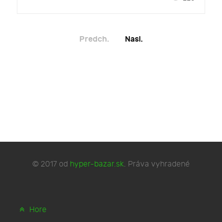
Predch.
Nasl.
© 2017 od
hyper-bazar.sk
. Práva vyhradené
Hore