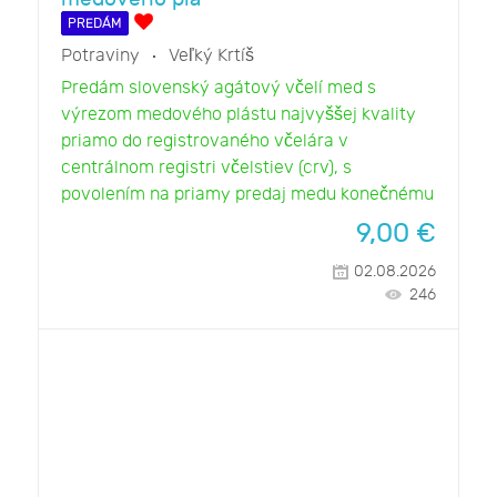
PREDÁM
Potraviny
Veľký Krtíš
Predám slovenský agátový včelí med s
výrezom medového plástu najvyššej kvality
priamo do registrovaného včelára v
centrálnom registri včelstiev (crv), s
povolením na priamy predaj medu konečnému
9,00
€
02.08.2026
246