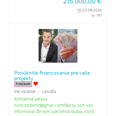
215 000,00
€
03.08.2026
191
Ponúknite financovanie pre vaše
projekty
PONÚKAM
Iné ostatné
Levoča
Kontaktná adresa:
turoczitibor51@gmail.comRád by som vás
informoval, že som súkromná osoba, ktorá