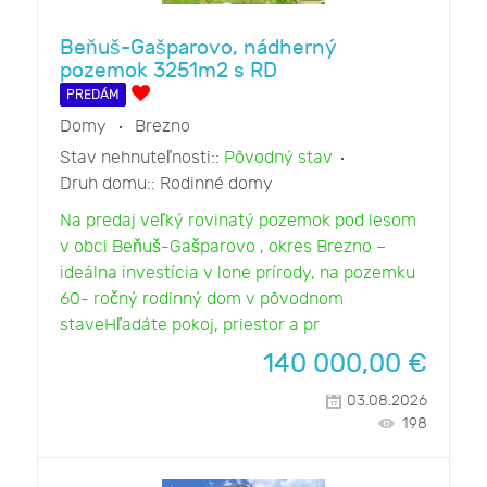
Beňuš-Gašparovo, nádherný
pozemok 3251m2 s RD
PREDÁM
Domy
Brezno
Stav nehnuteľnosti::
Pôvodný stav
Druh domu::
Rodinné domy
Na predaj veľký rovinatý pozemok pod lesom
v obci Beňuš-Gašparovo , okres Brezno –
ideálna investícia v lone prírody, na pozemku
60- ročný rodinný dom v pôvodnom
staveHľadáte pokoj, priestor a pr
140 000,00
€
03.08.2026
198