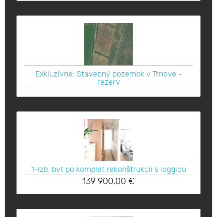
Exkluzívne: Stavebný pozemok v Trnove -
rezerv
1-izb. byt po komplet rekonštrukcii s loggiou
139 900,00
€