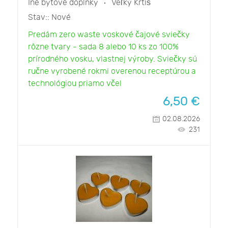
Iné bytové doplnky
Veľký Krtíš
Stav::
Nové
Predám zero waste voskové čajové sviečky
rôzne tvary - sada 8 alebo 10 ks zo 100%
prírodného vosku, vlastnej výroby. Sviečky sú
ručne vyrobené rokmi overenou receptúrou a
technológiou priamo včel
6,50
€
02.08.2026
231