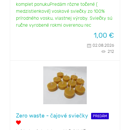
komplet ponukuPredám rôzne točené (
medzistienkové) voskové sviečky zo 100%
prírodného vosku, vlastnej výroby. Sviečky sú
ručne vyrobené rokmi overenou rec
1,00
€
02.08.2026
212
Zero waste - čajové sviečky
PREDÁM