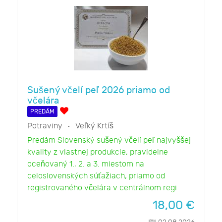
Sušený včelí peľ 2026 priamo od
včelára
PREDÁM
Potraviny
Veľký Krtíš
Predám Slovenský sušený včelí peľ najvyššej
kvality z vlastnej produkcie, pravidelne
oceňovaný 1., 2. a 3. miestom na
celoslovenských súťažiach, priamo od
registrovaného včelára v centrálnom regi
18,00
€