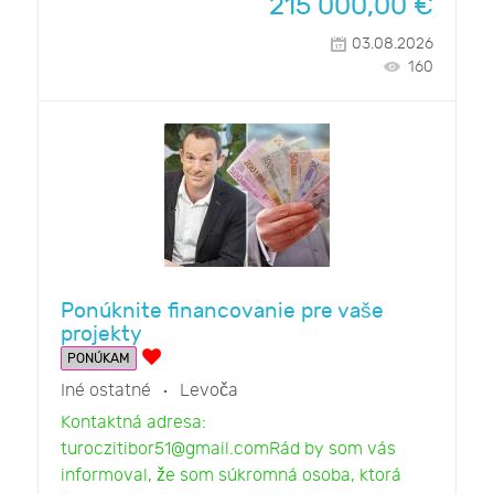
215 000,00
€
03.08.2026
160
Ponúknite financovanie pre vaše
projekty
PONÚKAM
Iné ostatné
Levoča
Kontaktná adresa:
turoczitibor51@gmail.comRád by som vás
informoval, že som súkromná osoba, ktorá