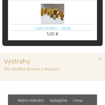
Liate sviečky - rôzne
1,00
€
×
Výstrahy
Táto položka už nie je k dispozícií
Názov inzerátu
Kategória
Cena