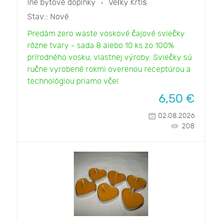
Iné bytové doplnky
Veľký Krtíš
Stav::
Nové
Predám zero waste voskové čajové sviečky
rôzne tvary - sada 8 alebo 10 ks zo 100%
prírodného vosku, vlastnej výroby. Sviečky sú
ručne vyrobené rokmi overenou receptúrou a
technológiou priamo včel
6,50
€
02.08.2026
208