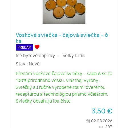
Vosková sviečka - čajová sviečka - 6
ks
PREDÁM
Iné bytové doplnky
Veľký Krtíš
Stav::
Nové
Predám voskové čajové sviečky - sada 6 ks zo
100% prírodného vosku, vlastnej výroby.
Sviečky sú ručne vyrobené rokmi overenou
receptúrou a technológiou priamo včelárom.
Sviečky obsahujú iba čisto
3,50
€
02.08.2026
203