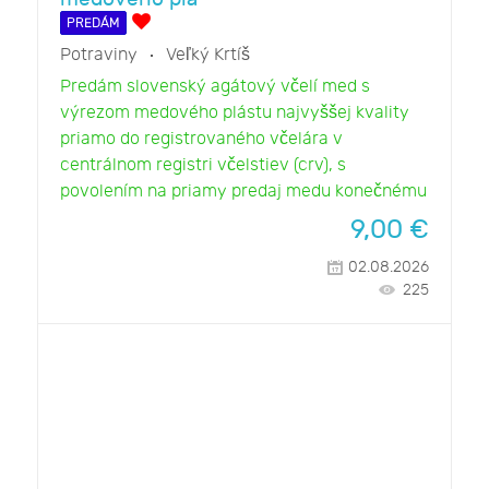
PREDÁM
Potraviny
Veľký Krtíš
Predám slovenský agátový včelí med s
výrezom medového plástu najvyššej kvality
priamo do registrovaného včelára v
centrálnom registri včelstiev (crv), s
povolením na priamy predaj medu konečnému
9,00
€
02.08.2026
225