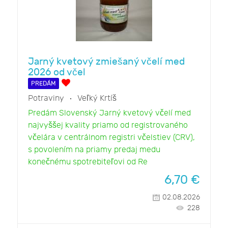
Jarný kvetový zmiešaný včelí med
2026 od včel
PREDÁM
Potraviny
Veľký Krtíš
Predám Slovenský Jarný kvetový včelí med
najvyššej kvality priamo od registrovaného
včelára v centrálnom registri včelstiev (CRV),
s povolením na priamy predaj medu
konečnému spotrebiteľovi od Re
6,70
€
02.08.2026
228