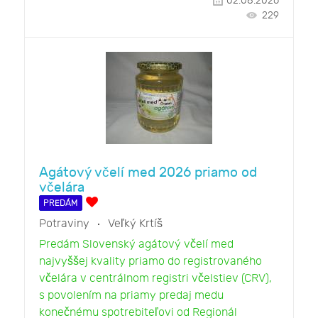
02.08.2026
229
Agátový včelí med 2026 priamo od
včelára
PREDÁM
Potraviny
Veľký Krtíš
Predám Slovenský agátový včelí med
najvyššej kvality priamo do registrovaného
včelára v centrálnom registri včelstiev (CRV),
s povolením na priamy predaj medu
konečnému spotrebiteľovi od Regionál