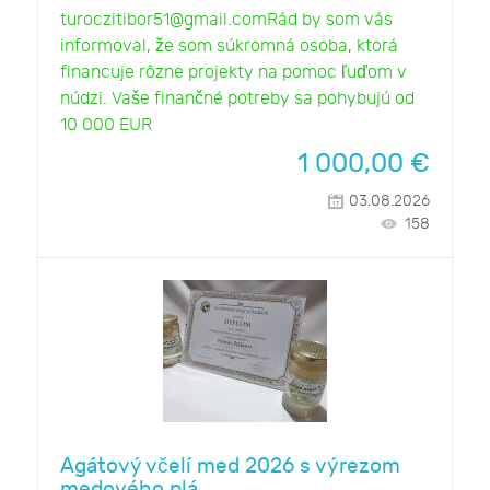
turoczitibor51@gmail.comRád by som vás
informoval, že som súkromná osoba, ktorá
financuje rôzne projekty na pomoc ľuďom v
núdzi. Vaše finančné potreby sa pohybujú od
10 000 EUR
1 000,00
€
03.08.2026
158
Agátový včelí med 2026 s výrezom
medového plá