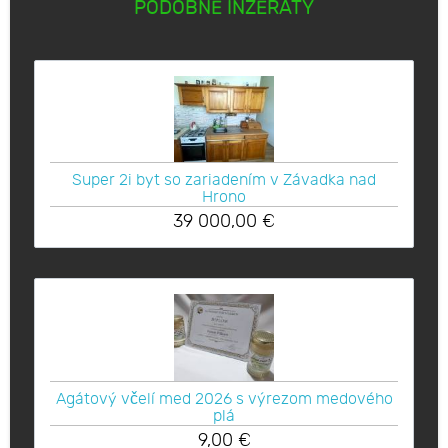
PODOBNÉ INZERÁTY
Super 2i byt so zariadením v Závadka nad
Hrono
39 000,00
€
Agátový včelí med 2026 s výrezom medového
plá
9,00
€