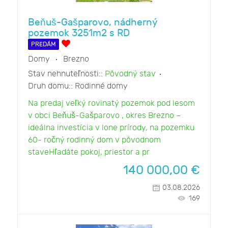
Beňuš-Gašparovo, nádherný
pozemok 3251m2 s RD
PREDÁM
Domy
Brezno
Stav nehnuteľnosti::
Pôvodný stav
Druh domu::
Rodinné domy
Na predaj veľký rovinatý pozemok pod lesom
v obci Beňuš-Gašparovo , okres Brezno –
ideálna investícia v lone prírody, na pozemku
60- ročný rodinný dom v pôvodnom
staveHľadáte pokoj, priestor a pr
140 000,00
€
03.08.2026
169