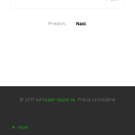
Predch.
Nasl.
© 2017 od
hyper-bazar.sk
. Práva vyhradené
Hore