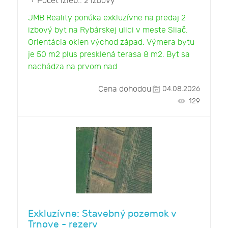
Počet izieb::
2 izbový
JMB Reality ponúka exkluzívne na predaj 2
izbový byt na Rybárskej ulici v meste Sliač.
Orientácia okien východ západ. Výmera bytu
je 50 m2 plus presklená terasa 8 m2. Byt sa
nachádza na prvom nad
Cena dohodou
04.08.2026
129
Exkluzívne: Stavebný pozemok v
Trnove - rezerv