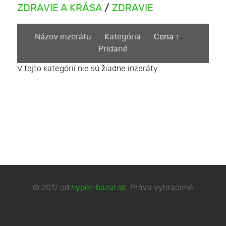
ZDRAVIE A KRÁSA
/
ZDRAVIE
Názov inzerátu
Kategória
Cena
Pridané
V tejto kategórií nie sú žiadne inzeráty
© 2017 od
hyper-bazar.sk
. Práva vyhradené