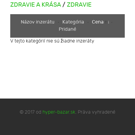
ZDRAVIE A KRÁSA
/
ZDRAVIE
Názov inzerátu
Kategória
Cena
Pridané
V tejto kategórií nie sú žiadne inzeráty
© 2017 od
hyper-bazar.sk
. Práva vyhradené