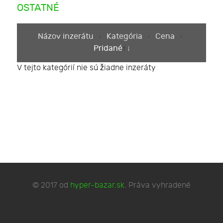
OSTATNÉ
Názov inzerátu
Kategória
Cena
Pridané
V tejto kategórií nie sú žiadne inzeráty
© 2017 od
hyper-bazar.sk
. Práva vyhradené