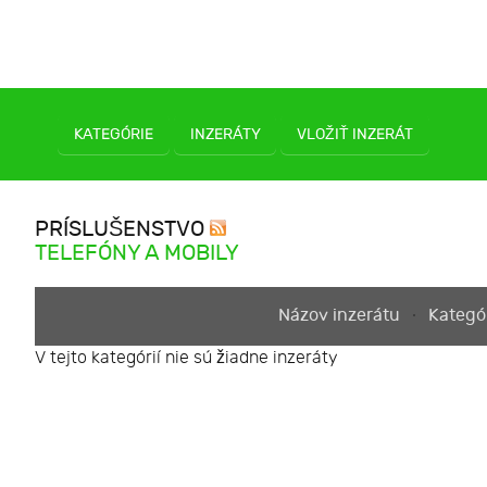
KATEGÓRIE
INZERÁTY
VLOŽIŤ INZERÁT
PRÍSLUŠENSTVO
TELEFÓNY A MOBILY
Názov inzerátu
Kategó
V tejto kategórií nie sú žiadne inzeráty