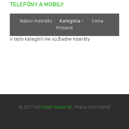
TELEFÓNY A MOBILY
Názov inzerátu
Kategória
Cena
Pridané
V tejto kategórií nie sú žiadne inzeráty
© 2017 od
hyper-bazar.sk
. Práva vyhradené