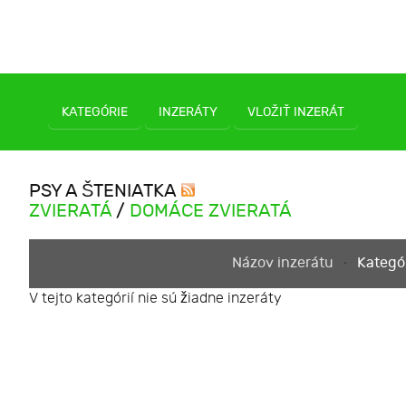
KATEGÓRIE
INZERÁTY
VLOŽIŤ INZERÁT
PSY A ŠTENIATKA
ZVIERATÁ
/
DOMÁCE ZVIERATÁ
Názov inzerátu
Kategó
V tejto kategórií nie sú žiadne inzeráty