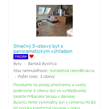
Slnečný 3-izbový byt s
panoramatickým výhľadom
PREDÁM
Byty
Banská Bystrica
Stav nehnuteľnosti::
Kompletná rekonštrukcia
Počet izieb::
3 izbový
Ponúkame na predaj priestranný a svetlý
podkrovný 3-izbový byt vo vyhľadávanej
lokalite Pršianska terasa v Banskej
Bystrici.Tento výnimočný byt s výmerou 90,83
m² ponúka komfortné bývanie v pokoj