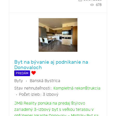
678
Byt na bývanie aj podnikanie na
Donovaloch
PREDÁM
Byty
Banská Bystrica
Stav nehnuteľnosti::
Kompletná rekonštrukcia
Počet izieb::
3 izbový
JMB Reality ponúka na predaj štýlovo
zariadený 3-izbový byt s veľkou terasou v
obľúbenej lokalite Donovaly – Mistríky.Byt sa