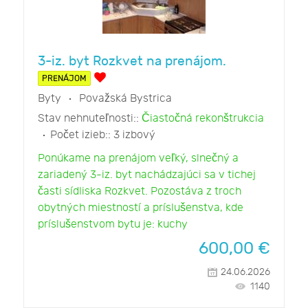
3-iz. byt Rozkvet na prenájom.
PRENÁJOM
Byty
Považská Bystrica
Stav nehnuteľnosti::
Čiastočná rekonštrukcia
Počet izieb::
3 izbový
Ponúkame na prenájom veľký, slnečný a
zariadený 3-iz. byt nachádzajúci sa v tichej
časti sídliska Rozkvet. Pozostáva z troch
obytných miestností a príslušenstva, kde
príslušenstvom bytu je: kuchy
600,00
€
24.06.2026
1140