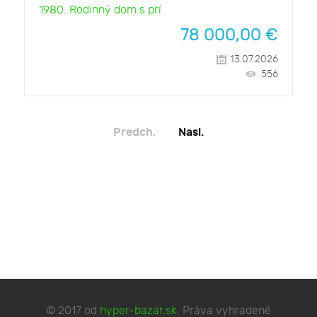
1980. Rodinný dom s prí
78 000,00
€
13.07.2026
556
Predch.
Nasl.
© 2017 od
hyper-bazar.sk
. Práva vyhradené