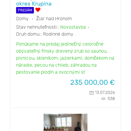
okres Krupina
PREDÁM
Domy
Žiar nad Hronom
Stav nehnuteľnosti::
Novostavba
Druh domu::
Rodinné domy
Ponúkame na predaj jedinečný celoročne
obývateľný fínsky drevený zrub so saunou,
pivnicou, skleníkom, jazierkami, domčekom na
náradie, pecou na chlieb, záhradou na
pestovanie plodín a ovocnými st
235 000,00
€
13.07.2026
538