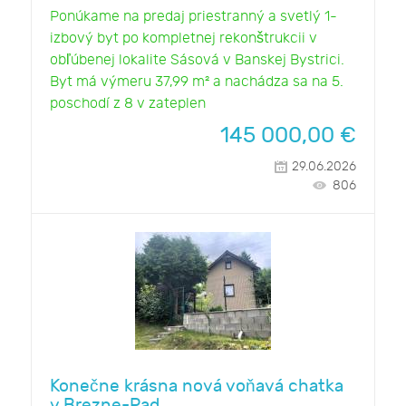
Ponúkame na predaj priestranný a svetlý 1-
izbový byt po kompletnej rekonštrukcii v
obľúbenej lokalite Sásová v Banskej Bystrici.
Byt má výmeru 37,99 m² a nachádza sa na 5.
poschodí z 8 v zateplen
145 000,00
€
29.06.2026
806
Konečne krásna nová voňavá chatka
v Brezne-Pad